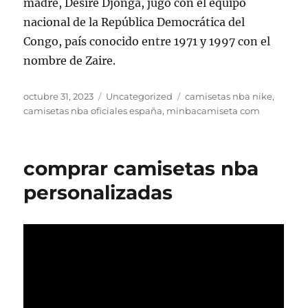
madre, Desiré Djonga, jugó con el equipo
nacional de la República Democrática del
Congo, país conocido entre 1971 y 1997 con el
nombre de Zaire.
Publicado
Categorías
Etiquetas
octubre 31, 2023
Uncategorized
camisetas nba nike
,
el
camisetas nba oficiales españa
,
minbacamiseta com
comprar camisetas nba
personalizadas