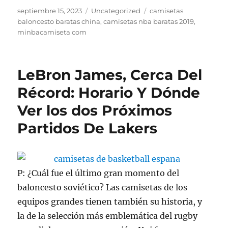
Publicado
Categorías
Etiquetas
septiembre 15, 2023
Uncategorized
camisetas
el
baloncesto baratas china
,
camisetas nba baratas 2019
,
minbacamiseta com
LeBron James, Cerca Del
Récord: Horario Y Dónde
Ver los dos Próximos
Partidos De Lakers
P: ¿Cuál fue el último gran momento del
baloncesto soviético? Las camisetas de los
equipos grandes tienen también su historia, y
la de la selección más emblemática del rugby