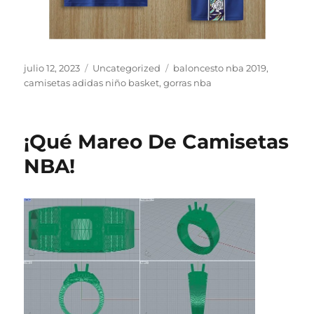
Publicado
Categorías
Etiquetas
julio 12, 2023
Uncategorized
baloncesto nba 2019
,
el
camisetas adidas niño basket
,
gorras nba
¡Qué Mareo De Camisetas
NBA!