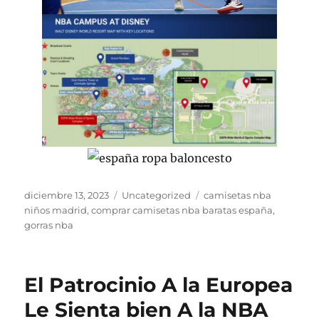
Publicado
Categorías
Etiquetas
diciembre 13, 2023
Uncategorized
camisetas nba
el
niños madrid
,
comprar camisetas nba baratas españa
,
gorras nba
El Patrocinio A la Europea
Le Sienta bien A la NBA