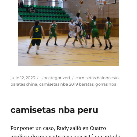
Publicado
Categorías
Etiquetas
julio 12, 2023
Uncategorized
camisetas baloncesto
el
baratas china
,
camisetas nba 2019 baratas
,
gorras nba
camisetas nba peru
Por poner un caso, Rudy salió en Cuatro
explicando una y otra vez que está encantado