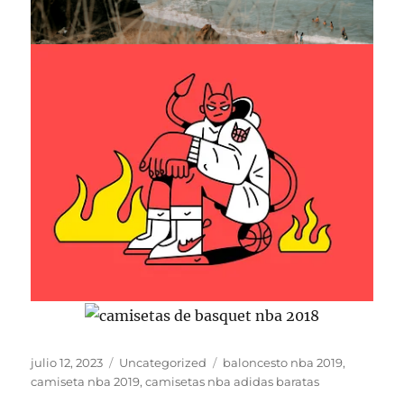
Publicado
Categorías
Etiquetas
julio 12, 2023
Uncategorized
baloncesto nba 2019
,
el
camiseta nba 2019
,
camisetas nba adidas baratas