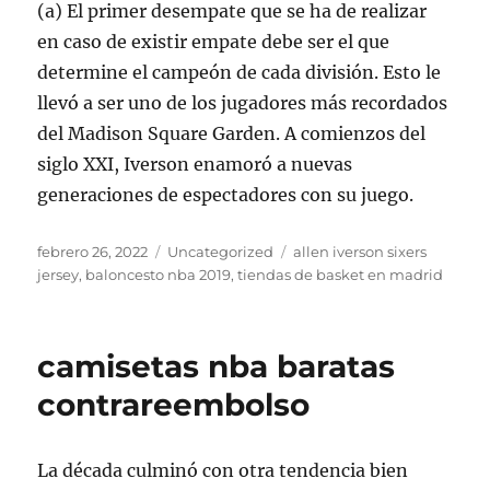
(a) El primer desempate que se ha de realizar
en caso de existir empate debe ser el que
determine el campeón de cada división. Esto le
llevó a ser uno de los jugadores más recordados
del Madison Square Garden. A comienzos del
siglo XXI, Iverson enamoró a nuevas
generaciones de espectadores con su juego.
Publicado
Categorías
Etiquetas
febrero 26, 2022
Uncategorized
allen iverson sixers
el
jersey
,
baloncesto nba 2019
,
tiendas de basket en madrid
camisetas nba baratas
contrareembolso
La década culminó con otra tendencia bien