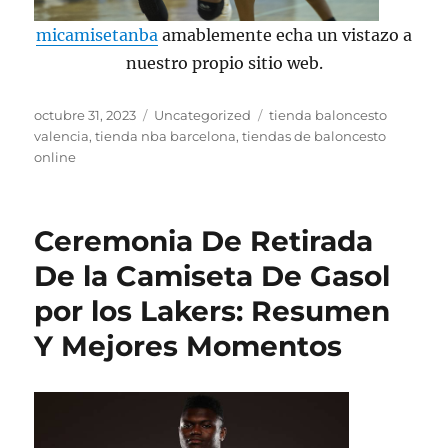
micamisetanba
amablemente echa un vistazo a
nuestro propio sitio web.
Publicado
Categorías
Etiquetas
octubre 31, 2023
Uncategorized
tienda baloncesto
el
valencia
,
tienda nba barcelona
,
tiendas de baloncesto
online
Ceremonia De Retirada
De la Camiseta De Gasol
por los Lakers: Resumen
Y Mejores Momentos