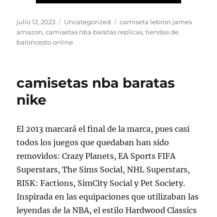
Publicado
Categorías
Etiquetas
julio 12, 2023
Uncategorized
camiseta lebron james
el
amazon
,
camisetas nba baratas replicas
,
tiendas de
baloncesto online
camisetas nba baratas
nike
El 2013 marcará el final de la marca, pues casi
todos los juegos que quedaban han sido
removidos: Crazy Planets, EA Sports FIFA
Superstars, The Sims Social, NHL Superstars,
RISK: Factions, SimCity Social y Pet Society.
Inspirada en las equipaciones que utilizaban las
leyendas de la NBA, el estilo Hardwood Classics