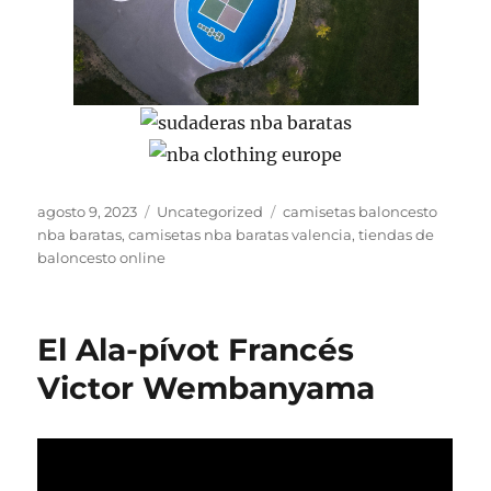
Publicado
Categorías
Etiquetas
agosto 9, 2023
Uncategorized
camisetas baloncesto
el
nba baratas
,
camisetas nba baratas valencia
,
tiendas de
baloncesto online
El Ala-pívot Francés
Victor Wembanyama