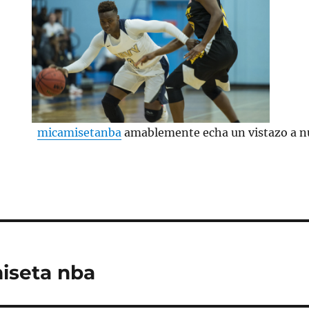
micamisetanba
amablemente echa un vistazo a nu
iseta nba