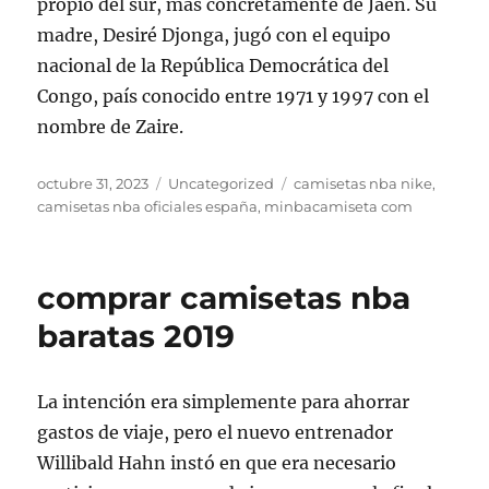
propio del sur, más concretamente de Jaén. Su
madre, Desiré Djonga, jugó con el equipo
nacional de la República Democrática del
Congo, país conocido entre 1971 y 1997 con el
nombre de Zaire.
Publicado
Categorías
Etiquetas
octubre 31, 2023
Uncategorized
camisetas nba nike
,
el
camisetas nba oficiales españa
,
minbacamiseta com
comprar camisetas nba
baratas 2019
La intención era simplemente para ahorrar
gastos de viaje, pero el nuevo entrenador
Willibald Hahn instó en que era necesario