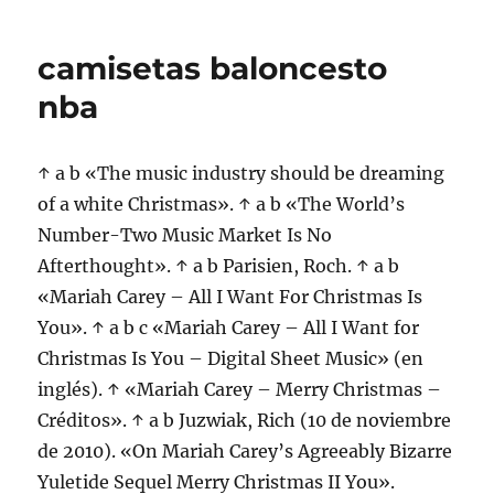
camisetas baloncesto
nba
↑ a b «The music industry should be dreaming
of a white Christmas». ↑ a b «The World’s
Number-Two Music Market Is No
Afterthought». ↑ a b Parisien, Roch. ↑ a b
«Mariah Carey – All I Want For Christmas Is
You». ↑ a b c «Mariah Carey – All I Want for
Christmas Is You – Digital Sheet Music» (en
inglés). ↑ «Mariah Carey – Merry Christmas –
Créditos». ↑ a b Juzwiak, Rich (10 de noviembre
de 2010). «On Mariah Carey’s Agreeably Bizarre
Yuletide Sequel Merry Christmas II You».