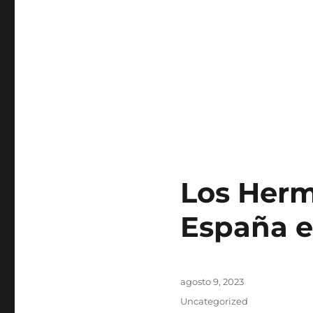
Los Herm
España e
Publicado
agosto 9, 2023
el
Categorías
Uncategorized