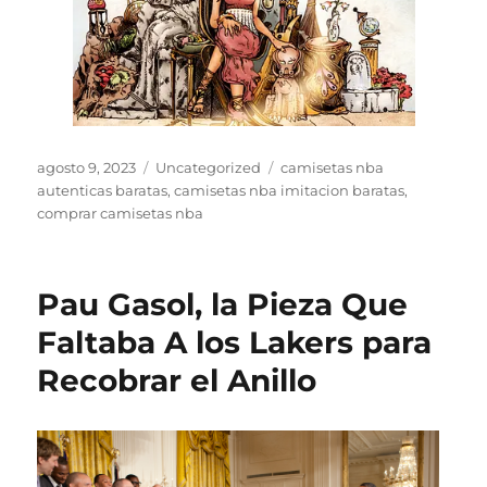
Publicado
Categorías
Etiquetas
agosto 9, 2023
Uncategorized
camisetas nba
el
autenticas baratas
,
camisetas nba imitacion baratas
,
comprar camisetas nba
Pau Gasol, la Pieza Que
Faltaba A los Lakers para
Recobrar el Anillo