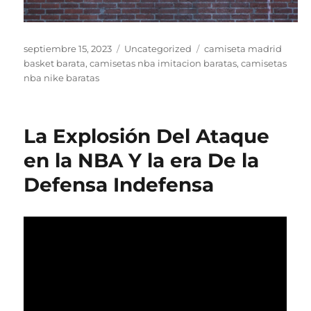
Publicado
Categorías
Etiquetas
septiembre 15, 2023
Uncategorized
camiseta madrid
el
basket barata
,
camisetas nba imitacion baratas
,
camisetas
nba nike baratas
La Explosión Del Ataque
en la NBA Y la era De la
Defensa Indefensa