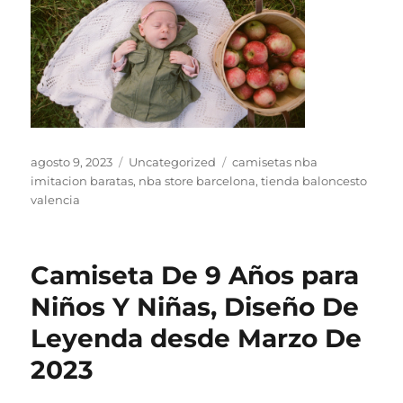
Publicado
Categorías
Etiquetas
agosto 9, 2023
Uncategorized
camisetas nba
el
imitacion baratas
,
nba store barcelona
,
tienda baloncesto
valencia
Camiseta De 9 Años para
Niños Y Niñas, Diseño De
Leyenda desde Marzo De
2023