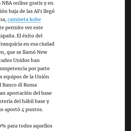
a NBA online gratis y en
ión baja de las AF1 llegó
una,
camiseta kobe
te permite ver este
spaña. El éxito del
franquicia en esa ciudad
en, que se llamó New
stados Unidos han
competencia por parte
s equipos de la Unión
el Banco di Roma
ran aportación del base
tería del hábil base y
lo aportó 4 puntos.
0% para todos aquellos