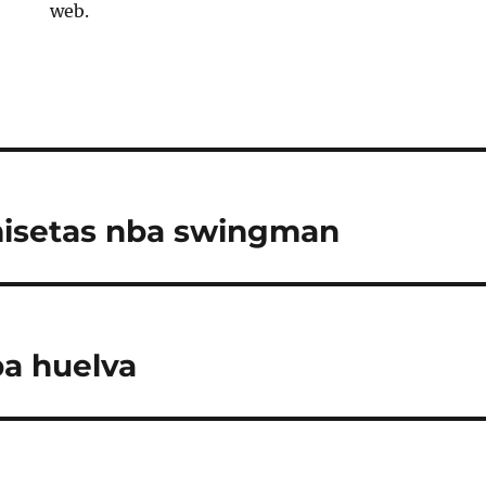
web.
isetas nba swingman
a huelva