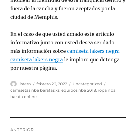
moldear la identidad de esta franquicia dentro y
fuera de la cancha y fueron aceptados por la
ciudad de Memphis.
En el caso de que usted amado este artículo
informativo junto con usted desea ser dado
más información sobre
camiseta lakers negra
camiseta lakers negra
le imploro que detenga
por nuestra página.
Autor
Publicado
Categorías
Etiquetas
istern
febrero 26, 2022
Uncategorized
el
camisetas nba baratas xs
,
equipos nba 2018
,
ropa nba
barata online
Navegación
ANTERIOR