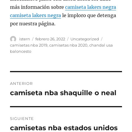
más información sobre
camiseta lakers negra
camiseta lakers negra
le imploro que detenga
por nuestra página.
Autor
Publicado
Categorías
Etiquetas
istern
febrero 26, 2022
Uncategorized
el
camisetas nba 2019
,
camisetas nba 2020
,
chandal usa
baloncesto
Navegación
ANTERIOR
de
camiseta nba shaquille o neal
Entrada
anterior:
entradas
SIGUIENTE
camisetas nba estados unidos
Entrada