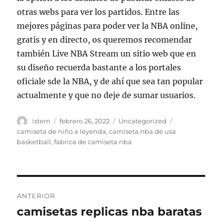
otras webs para ver los partidos. Entre las
mejores páginas para poder ver la NBA online,
gratis y en directo, os queremos recomendar
también Live NBA Stream un sitio web que en
su diseño recuerda bastante a los portales
oficiale sde la NBA, y de ahí que sea tan popular
actualmente y que no deje de sumar usuarios.
Autor
Publicado
Categorías
Etiquetas
istern
febrero 26, 2022
Uncategorized
el
camiseta de niño a leyenda
,
camiseta nba de usa
basketball
,
fabrica de camiseta nba
Navegación
ANTERIOR
de
camisetas replicas nba baratas
Entrada