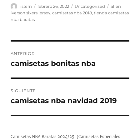
Autor
Publicado
Categorías
Etiquetas
istern
febrero 26, 2022
Uncategorized
allen
el
iverson sixers jersey
,
camisetas nba 2018
,
tienda camisetas
nba baratas
Navegación
ANTERIOR
de
camisetas bonitas nba
Entrada
anterior:
entradas
SIGUIENTE
camisetas nba navidad 2019
Entrada
siguiente:
Camisetas NBA Baratas 2024/25【Camisetas Especiales