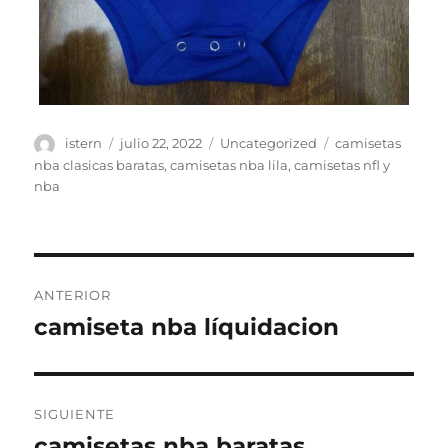
Autor
Publicado
Categorías
Etiquetas
istern
julio 22, 2022
Uncategorized
camisetas
el
nba clasicas baratas
,
camisetas nba lila
,
camisetas nfl y
nba
Navegación
ANTERIOR
de
camiseta nba líquidacion
Entrada
anterior:
entradas
SIGUIENTE
camisetas nba baratas
Entrada