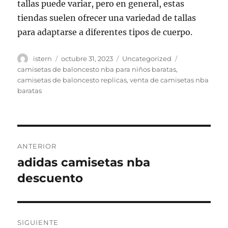
tallas puede variar, pero en general, estas
tiendas suelen ofrecer una variedad de tallas
para adaptarse a diferentes tipos de cuerpo.
Autor
Publicado
Categorías
Etiquetas
istern
octubre 31, 2023
Uncategorized
el
camisetas de baloncesto nba para niños baratas
,
camisetas de baloncesto replicas
,
venta de camisetas nba
baratas
Navegación
ANTERIOR
de
adidas camisetas nba
Entrada
anterior:
descuento
entradas
SIGUIENTE