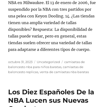
NBA en Milwaukee. El 13 de enero de 2006, fue
suspendido por la NBA con tres partidos por
una pelea con Keyon Dooling. 14. ¿Las tiendas
tienen una amplia variedad de tallas
disponibles? Respuesta: La disponibilidad de
tallas puede variar, pero en general, estas
tiendas suelen ofrecer una variedad de tallas
para adaptarse a diferentes tipos de cuerpo.
Publicado
Categorías
Etiquetas
octubre 31, 2023
Uncategorized
camisetas de
el
baloncesto nba para niños baratas
,
camisetas de
baloncesto replicas
,
venta de camisetas nba baratas
Los Diez Españoles De la
NBA Lucen sus Nuevas