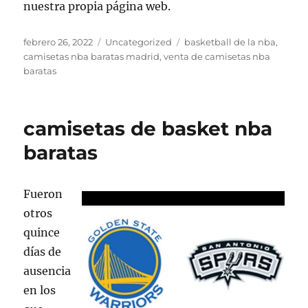
nuestra propia página web.
Publicado
Categorías
Etiquetas
febrero 26, 2022
Uncategorized
basketball de la nba
,
el
camisetas nba baratas madrid
,
venta de camisetas nba
baratas
camisetas de basket nba
baratas
Fueron
otros
quince
días de
ausencia
en los