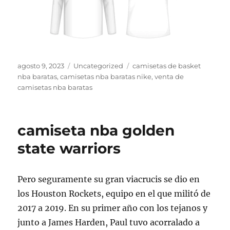
Publicado
Categorías
Etiquetas
agosto 9, 2023
Uncategorized
camisetas de basket
el
nba baratas
,
camisetas nba baratas nike
,
venta de
camisetas nba baratas
camiseta nba golden
state warriors
Pero seguramente su gran viacrucis se dio en
los Houston Rockets, equipo en el que militó de
2017 a 2019. En su primer año con los tejanos y
junto a James Harden, Paul tuvo acorralado a