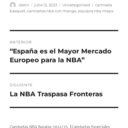
Autor
Publicado
Categorías
Etiquetas
istern
julio 12, 2023
Uncategorized
camiseta
el
basquet
,
camisetas nba con manga
,
equipos nba mapa
Navegación
ANTERIOR
de
“España es el Mayor Mercado
Entrada
anterior:
Europeo para la NBA”
entradas
SIGUIENTE
La NBA Traspasa Fronteras
Entrada
siguiente:
Camisetas NBA Baratas 2024/25【Camisetas Especiales