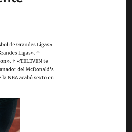
sbol de Grandes Ligas».
Grandes Ligas». ↑
ision». ↑ «TELEVEN te
Ganador del McDonald’s
e la NBA acabó sexto en