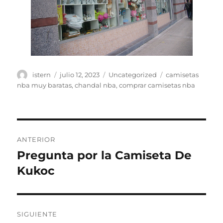
Autor
Publicado
Categorías
Etiquetas
istern
julio 12, 2023
Uncategorized
camisetas
el
nba muy baratas
,
chandal nba
,
comprar camisetas nba
Navegación
ANTERIOR
de
Pregunta por la Camiseta De
Entrada
anterior:
Kukoc
entradas
SIGUIENTE