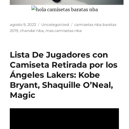
Publicado
Categorías
Etiquetas
agosto 9, 2023
Uncategorized
camisetas nba baratas
el
2019
,
chandal nba
,
mas camisetas nba
Lista De Jugadores con
Camiseta Retirada por los
Ángeles Lakers: Kobe
Bryant, Shaquille O’Neal,
Magic