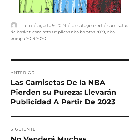
Autor
Publicado
Categorías
Etiquetas
istern
agosto 9, 2023
Uncategorized
camisetas
el
de basket
,
camisetas replicas nba baratas 2019
,
nba
europa 2019 2020
Navegación
ANTERIOR
de
Las Camisetas De la NBA
Entrada
anterior:
Pierden su Pureza: Llevarán
entradas
Publicidad A Partir De 2023
SIGUIENTE
No Venderá Muchas
Entrada