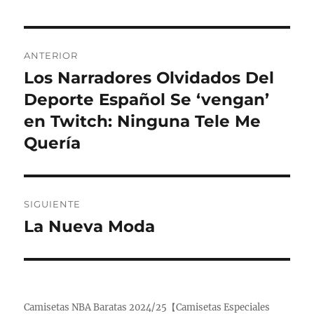
Navegación
ANTERIOR
de
Los Narradores Olvidados Del
Entrada
anterior:
Deporte Español Se ‘vengan’
entradas
en Twitch: Ninguna Tele Me
Quería
SIGUIENTE
La Nueva Moda
Entrada
siguiente:
Camisetas NBA Baratas 2024/25【Camisetas Especiales