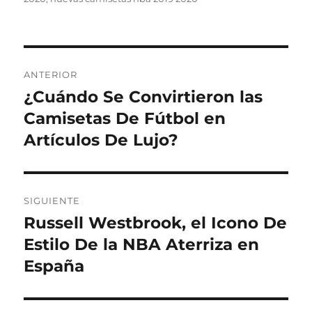
Navegación
ANTERIOR
de
¿Cuándo Se Convirtieron las
Entrada
anterior:
Camisetas De Fútbol en
entradas
Artículos De Lujo?
SIGUIENTE
Russell Westbrook, el Icono De
Entrada
siguiente:
Estilo De la NBA Aterriza en
España