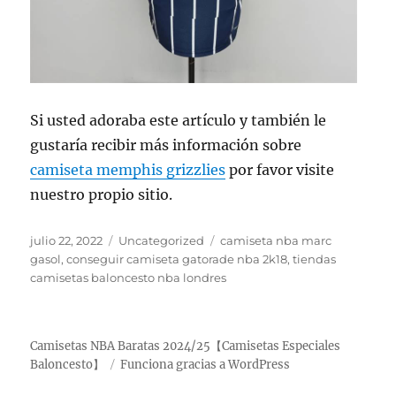
Si usted adoraba este artículo y también le
gustaría recibir más información sobre
camiseta memphis grizzlies
por favor visite
nuestro propio sitio.
Publicado
Categorías
Etiquetas
julio 22, 2022
Uncategorized
camiseta nba marc
el
gasol
,
conseguir camiseta gatorade nba 2k18
,
tiendas
camisetas baloncesto nba londres
Camisetas NBA Baratas 2024/25【Camisetas Especiales
Baloncesto】
Funciona gracias a WordPress