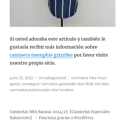
Si usted adoraba este artículo y también le
gustaría recibir más información sobre
camiseta memphis grizzlies
por favor visite
nuestro propio sitio.
Publicado
Categorías
Etiquetas
julio 22, 2022
Uncategorized
camiseta nba marc
el
gasol
,
conseguir camiseta gatorade nba 2k18
,
tiendas
camisetas baloncesto nba londres
Camisetas NBA Baratas 2024/25【Camisetas Especiales
Baloncesto】
Funciona gracias a WordPress