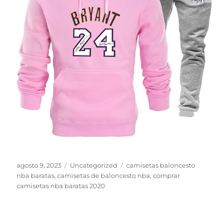
Publicado
Categorías
Etiquetas
agosto 9, 2023
Uncategorized
camisetas baloncesto
el
nba baratas
,
camisetas de baloncesto nba
,
comprar
camisetas nba baratas 2020