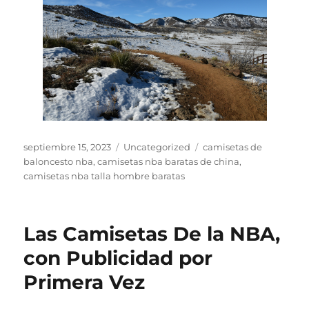
Publicado
Categorías
Etiquetas
septiembre 15, 2023
Uncategorized
camisetas de
el
baloncesto nba
,
camisetas nba baratas de china
,
camisetas nba talla hombre baratas
Las Camisetas De la NBA,
con Publicidad por
Primera Vez