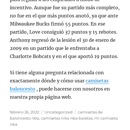
incentivo. Aunque fue su partido más completo,
no fue en el que más puntos anotó, ya que ante
Milwaukee Bucks firmó 55 puntos. En ese
partido, Love consiguió 37 puntos y 15 rebotes.
Anthony regresó de la lesión el 30 de enero de
2009 en un partido que le enfrentaba a
Charlotte Bobcats y en el que aportó 19 puntos.
Si tiene alguna pregunta relacionada con
exactamente dónde y cómo usar
camisetas
baloncesto
, puede hacerse con nosotros en
nuestra propia página web.
Publicado
Categorías
Etiquetas
febrero 26, 2022
Uncategorized
camisetas de
el
baloncesto nba
,
camisetas nike nba baratas
,
mi camiseta
nba