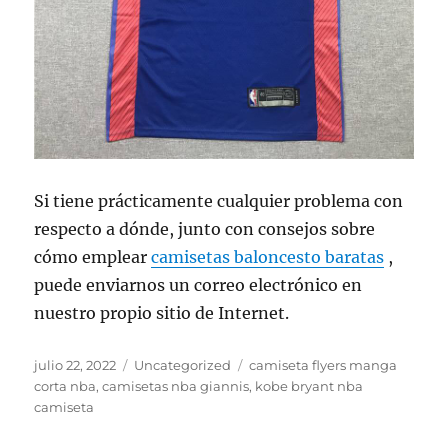
Si tiene prácticamente cualquier problema con
respecto a dónde, junto con consejos sobre
cómo emplear
camisetas baloncesto baratas
,
puede enviarnos un correo electrónico en
nuestro propio sitio de Internet.
Publicado
Categorías
Etiquetas
julio 22, 2022
Uncategorized
camiseta flyers manga
el
corta nba
,
camisetas nba giannis
,
kobe bryant nba
camiseta