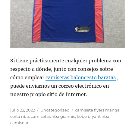
Si tiene prácticamente cualquier problema con
respecto a dónde, junto con consejos sobre
cómo emplear
camisetas baloncesto baratas
,
puede enviarnos un correo electrónico en
nuestro propio sitio de Internet.
Publicado
Categorías
Etiquetas
julio 22, 2022
Uncategorized
camiseta flyers manga
el
corta nba
,
camisetas nba giannis
,
kobe bryant nba
camiseta