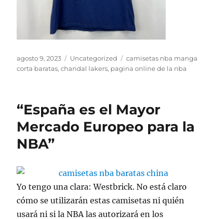
Publicado
Categorías
Etiquetas
agosto 9, 2023
Uncategorized
camisetas nba manga
el
corta baratas
,
chandal lakers
,
pagina online de la nba
“España es el Mayor
Mercado Europeo para la
NBA”
Yo tengo una clara: Westbrick. No está claro
cómo se utilizarán estas camisetas ni quién
usará ni si la NBA las autorizará en los