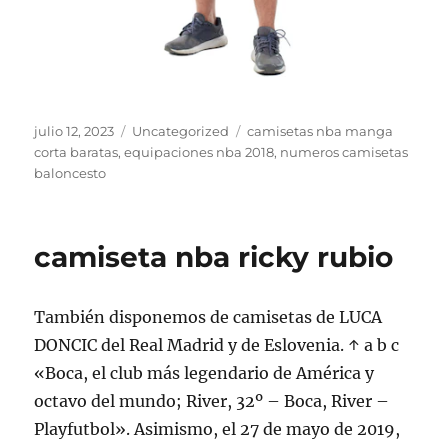
Publicado
Categorías
Etiquetas
julio 12, 2023
Uncategorized
camisetas nba manga
el
corta baratas
,
equipaciones nba 2018
,
numeros camisetas
baloncesto
camiseta nba ricky rubio
También disponemos de camisetas de LUCA
DONCIC del Real Madrid y de Eslovenia. ↑ a b c
«Boca, el club más legendario de América y
octavo del mundo; River, 32º – Boca, River –
Playfutbol». Asimismo, el 27 de mayo de 2019,