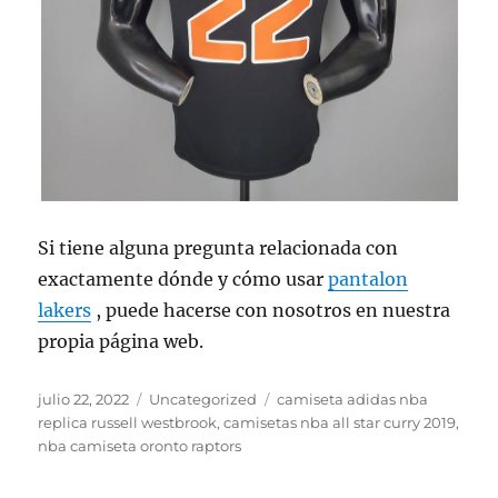
Si tiene alguna pregunta relacionada con
exactamente dónde y cómo usar
pantalon
lakers
, puede hacerse con nosotros en nuestra
propia página web.
Publicado
Categorías
Etiquetas
julio 22, 2022
Uncategorized
camiseta adidas nba
el
replica russell westbrook
,
camisetas nba all star curry 2019
,
nba camiseta oronto raptors