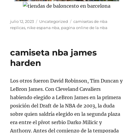
Publicado
Categorías
Etiquetas
julio 12, 2023
Uncategorized
camisetas de nba
el
replicas
,
nike espana nba
,
pagina online de la nba
camiseta nba james
harden
Los otros fueron David Robinson, Tim Duncan y
LeBron James. Con Cleveland Cavaliers
habiendo elegido a LeBron James en la primera
posición del Draft de la NBA de 2003, la duda
sobre quien saldría elegido en la segunda plaza
era entre el pívot serbio Darko Milicic y
Anthony. Antes del comienzo de la temporada