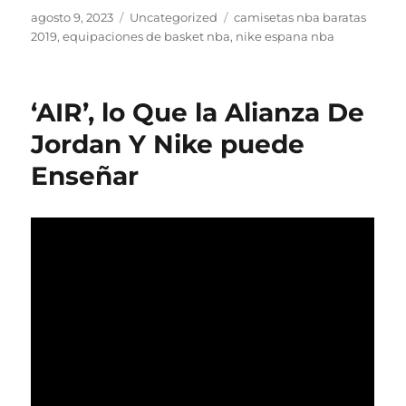
Publicado
Categorías
Etiquetas
agosto 9, 2023
Uncategorized
camisetas nba baratas
el
2019
,
equipaciones de basket nba
,
nike espana nba
‘AIR’, lo Que la Alianza De
Jordan Y Nike puede
Enseñar