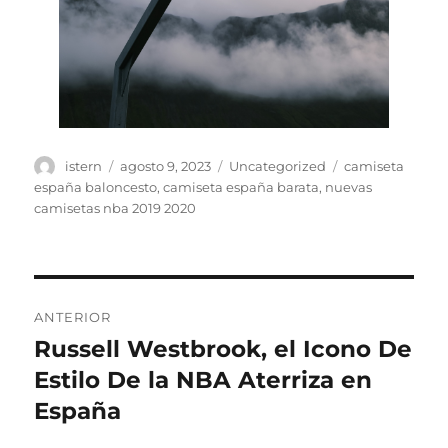
Autor
Publicado
Categorías
Etiquetas
istern
agosto 9, 2023
Uncategorized
camiseta
el
españa baloncesto
,
camiseta españa barata
,
nuevas
camisetas nba 2019 2020
Navegación
ANTERIOR
de
Russell Westbrook, el Icono De
Entrada
anterior:
Estilo De la NBA Aterriza en
entradas
España