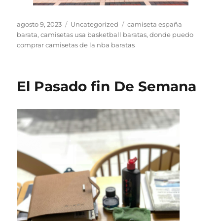
Publicado
Categorías
Etiquetas
agosto 9, 2023
Uncategorized
camiseta españa
el
barata
,
camisetas usa basketball baratas
,
donde puedo
comprar camisetas de la nba baratas
El Pasado fin De Semana