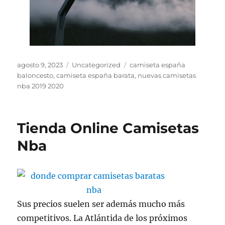
Publicado
Categorías
Etiquetas
agosto 9, 2023
Uncategorized
camiseta españa
el
baloncesto
,
camiseta españa barata
,
nuevas camisetas
nba 2019 2020
Tienda Online Camisetas
Nba
Sus precios suelen ser además mucho más
competitivos. La Atlántida de los próximos