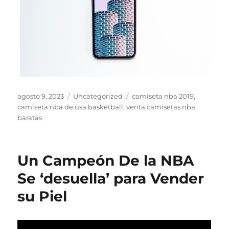
Publicado
Categorías
Etiquetas
agosto 9, 2023
Uncategorized
camiseta nba 2019
,
el
camiseta nba de usa basketball
,
venta camisetas nba
baratas
Un Campeón De la NBA
Se ‘desuella’ para Vender
su Piel