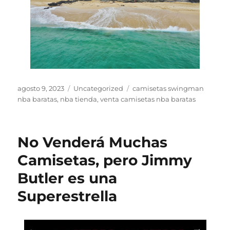
Publicado
Categorías
Etiquetas
agosto 9, 2023
Uncategorized
camisetas swingman
el
nba baratas
,
nba tienda
,
venta camisetas nba baratas
No Venderá Muchas
Camisetas, pero Jimmy
Butler es una
Superestrella